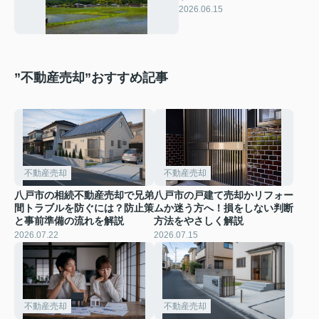
基礎と活用の流れを解説
2026.06.15
”不動産売却”おすすめ記事
不動産売却
不動産売却
八戸市の相続不動産売却で兄弟
八戸市の戸建て売却かリフォー
間トラブルを防ぐには？防止策
ムか迷う方へ！損をしない判断
と事前準備の流れを解説
方法をやさしく解説
2026.07.22
2026.07.15
不動産売却
不動産売却