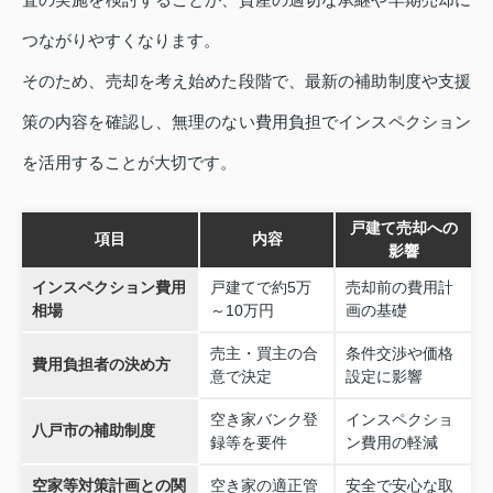
つながりやすくなります。
そのため、売却を考え始めた段階で、最新の補助制度や支援
策の内容を確認し、無理のない費用負担でインスペクション
を活用することが大切です。
戸建て売却への
項目
内容
影響
インスペクション費用
戸建てで約5万
売却前の費用計
相場
～10万円
画の基礎
売主・買主の合
条件交渉や価格
費用負担者の決め方
意で決定
設定に影響
空き家バンク登
インスペクショ
八戸市の補助制度
録等を要件
ン費用の軽減
空家等対策計画との関
空き家の適正管
安全で安心な取