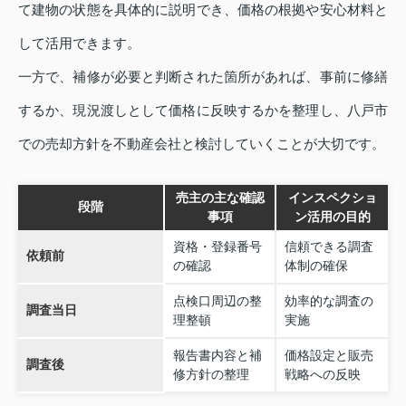
て建物の状態を具体的に説明でき、価格の根拠や安心材料と
して活用できます。
一方で、補修が必要と判断された箇所があれば、事前に修繕
するか、現況渡しとして価格に反映するかを整理し、八戸市
での売却方針を不動産会社と検討していくことが大切です。
売主の主な確認
インスペクショ
段階
事項
ン活用の目的
資格・登録番号
信頼できる調査
依頼前
の確認
体制の確保
点検口周辺の整
効率的な調査の
調査当日
理整頓
実施
報告書内容と補
価格設定と販売
調査後
修方針の整理
戦略への反映