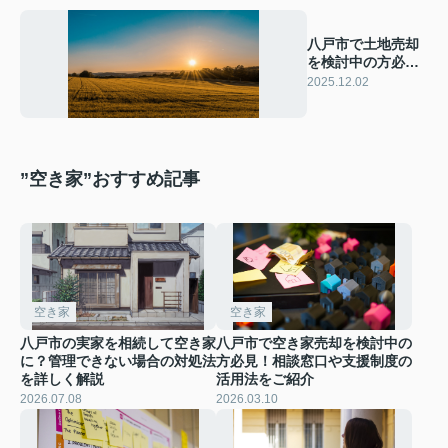
八戸市で土地売却
を検討中の方必
見！方法とスムー
2025.12.02
ズな流れを紹介
”空き家”おすすめ記事
空き家
空き家
八戸市の実家を相続して空き家
八戸市で空き家売却を検討中の
に？管理できない場合の対処法
方必見！相談窓口や支援制度の
を詳しく解説
活用法をご紹介
2026.07.08
2026.03.10