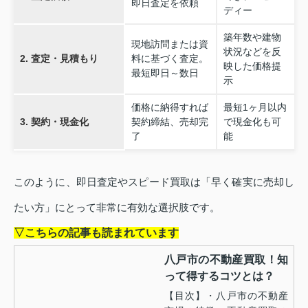
即日査定を依頼
ディー
築年数や建物
現地訪問または資
状況などを反
2. 査定・見積もり
料に基づく査定。
映した価格提
最短即日～数日
示
価格に納得すれば
最短1ヶ月以内
3. 契約・現金化
契約締結、売却完
で現金化も可
了
能
このように、即日査定やスピード買取は「早く確実に売却し
たい方」にとって非常に有効な選択肢です。
▽こちらの記事も読まれています
八戸市の不動産買取！知
って得するコツとは？
【目次】・八戸市の不動産