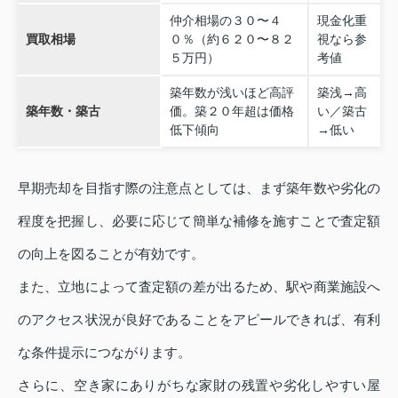
仲介相場の３０〜４
現金化重
買取相場
０％（約６２０〜８２
視なら参
５万円）
考値
築年数が浅いほど高評
築浅→高
築年数・築古
価。築２０年超は価格
い／築古
低下傾向
→低い
早期売却を目指す際の注意点としては、まず築年数や劣化の
程度を把握し、必要に応じて簡単な補修を施すことで査定額
の向上を図ることが有効です。
また、立地によって査定額の差が出るため、駅や商業施設へ
のアクセス状況が良好であることをアピールできれば、有利
な条件提示につながります。
さらに、空き家にありがちな家財の残置や劣化しやすい屋