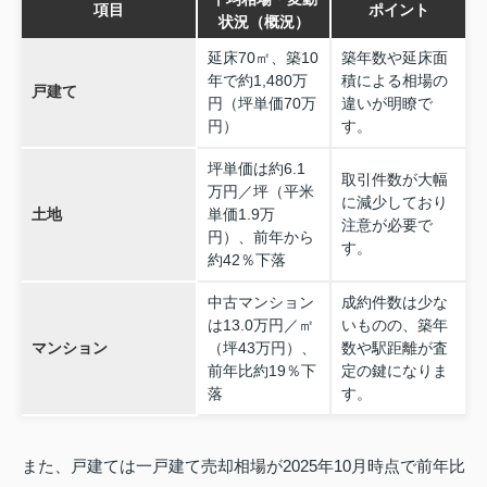
項目
ポイント
状況（概況）
延床70㎡、築10
築年数や延床面
年で約1,480万
積による相場の
戸建て
円（坪単価70万
違いが明瞭で
円）
す。
坪単価は約6.1
取引件数が大幅
万円／坪（平米
に減少しており
土地
単価1.9万
注意が必要で
円）、前年から
す。
約42％下落
中古マンション
成約件数は少な
は13.0万円／㎡
いものの、築年
マンション
（坪43万円）、
数や駅距離が査
前年比約19％下
定の鍵になりま
落
す。
また、戸建ては一戸建て売却相場が2025年10月時点で前年比