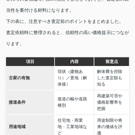
当性を裏付ける材料になります。
下の表に、注意すべき査定前のポイントをまとめました。
査定依頼時に整理されると、信頼性の高い価格提示につなが
ります。
項目
内容
留意点
現状（建物あ
解体費を控除
古家の有無
り）／更地（解
した査定額も
体後）
知る
再建築可否や
接道の幅や道路
接道条件
価格影響率を
種別
把握
住宅地・商業
用途制限や将
用途地域
地・工業地域な
来の価値を評
ど
価