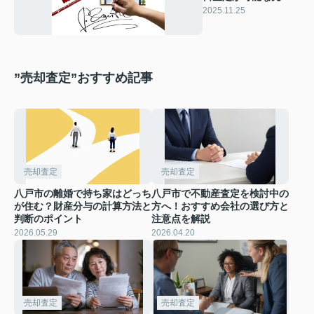
方法とは？スムーズ
2025.11.25
な売却の進め方を紹
介
”売却査定”おすすめ記事
売却査定
売却査定
八戸市の離婚で持ち家はどっち
八戸市で不動産査定を検討中の
が住む？財産分与の計算方法と
方へ！おすすめ会社の選び方と
判断のポイント
注意点を解説
2026.05.29
2026.04.20
売却査定
売却査定