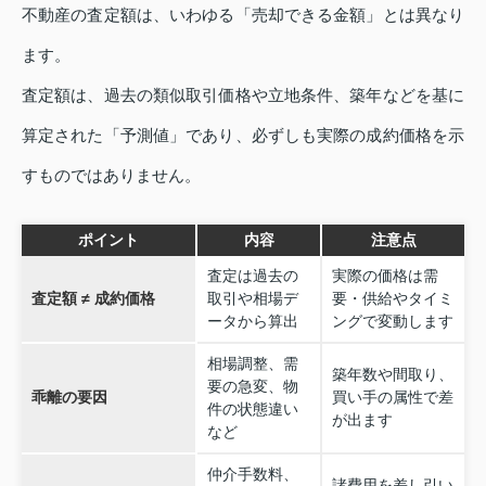
不動産の査定額は、いわゆる「売却できる金額」とは異なり
ます。
査定額は、過去の類似取引価格や立地条件、築年などを基に
算定された「予測値」であり、必ずしも実際の成約価格を示
すものではありません。
ポイント
内容
注意点
査定は過去の
実際の価格は需
査定額 ≠ 成約価格
取引や相場デ
要・供給やタイミ
ータから算出
ングで変動します
相場調整、需
築年数や間取り、
要の急変、物
乖離の要因
買い手の属性で差
件の状態違い
が出ます
など
仲介手数料、
諸費用を差し引い