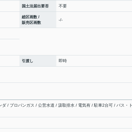
不要
国土法届出要否
総区画数 /
-/-
販売区画数
即時
引渡し
ダ / プロパンガス / 公営水道 / 汲取排水 / 電気有 / 駐車2台可 / バス・