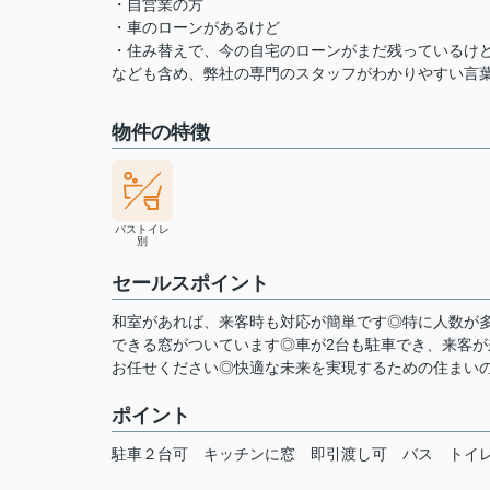
・自営業の方
・車のローンがあるけど
・住み替えで、今の自宅のローンがまだ残っているけ
なども含め、弊社の専門のスタッフがわかりやすい言
物件の特徴
バストイレ
別
セールスポイント
和室があれば、来客時も対応が簡単です◎特に人数が
できる窓がついています◎車が2台も駐車でき、来客
お任せください◎快適な未来を実現するための住まいの
ポイント
駐車２台可
キッチンに窓
即引渡し可
バス
トイ