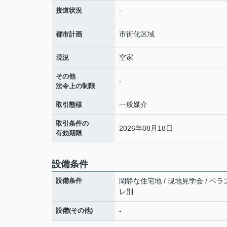
-
接道状況
市街化区域
都市計画
空家
現況
その他
-
法令上の制限
一般媒介
取引態様
取引条件の
2026年08月18日
有効期限
設備条件
設備条件
閑静な住宅地 / 現地見学会 / ベラン
レ別
設備(その他)
-