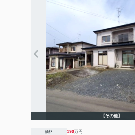
【その他】
190
万円
価格