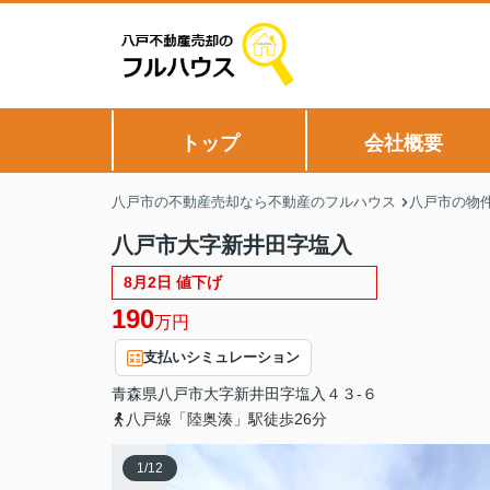
トップ
会社概要
八戸市の不動産売却なら不動産のフルハウス
八戸市の物
八戸市大字新井田字塩入
8月2日 値下げ
190
万円
支払いシミュレーション
青森県
八戸市
大字新井田
字塩入４３‐６
八戸線「陸奥湊」駅徒歩26分
1
/
12