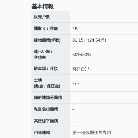
基本情報
-
販売戸数
4K
間取り / 詳細
81.15㎡(24.54坪)
建物面積(坪数)
建ぺい率 /
50%/80%
容積率
駐車場 / 月額
有(2台) / -
土地
- / -
(敷金 / 保証金)
-
傾斜地部分面積
-
私道負担面積
-
高圧線下面積
第一種低層住居専用
用途地域