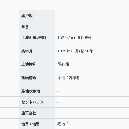
-
総戸数
-
向き
152.07㎡(46.00坪)
土地面積(坪数)
1979年11月(築46年)
築年月
所有権
土地権利
木造 / 2階建
建物構造
-
路地状敷地
-
セットバック
-
施工会社
宅地 / -
地目 / 地勢