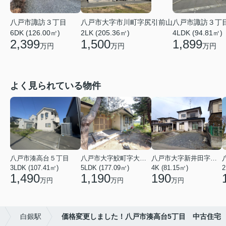
八戸市諏訪３丁目
八戸市大字市川町字尻引前山
八戸市諏訪３丁
6DK (126.00㎡)
2LK (205.36㎡)
4LDK (94.81㎡)
2,399
1,500
1,899
万円
万円
万円
よく見られている物件
八戸市湊高台５丁目
八戸市大字鮫町字大草離
八戸市大字新井田字塩入
3LDK (107.41㎡)
5LDK (177.09㎡)
4K (81.15㎡)
2
1,490
1,190
190
万円
万円
万円
白銀駅
価格変更しました！八戸市湊高台5丁目 中古住宅