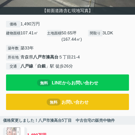
【前面道路含む現地写真】
1,490万円
価格
107.41㎡
50.65坪
3LDK
建物面積
土地面積
間取り
(167.44㎡)
築33年
築年数
青森県
八戸市
湊高台
５丁目21‐4
所在地
八戸線
「
白銀
」駅 徒歩26分
交通
LINEからお問い合わせ
無料
お問い合わせ
無料
価格変更しました！八戸市湊高台5丁目 中古住宅の販売中物件
1,490万円