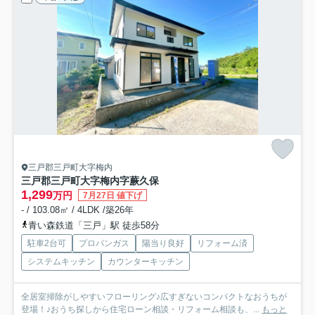
三戸郡三戸町大字梅内
三戸郡三戸町大字梅内字蕨久保
1,299
万円
7月27日 値下げ
- / 103.08㎡ / 4LDK /築26年
青い森鉄道「三戸」駅 徒歩58分
駐車2台可
プロパンガス
陽当り良好
リフォーム済
システムキッチン
カウンターキッチン
全居室掃除がしやすいフローリング♪広すぎないコンパクトなおうちが
登場！♪おうち探しから住宅ローン相談・リフォーム相談も、...
もっと