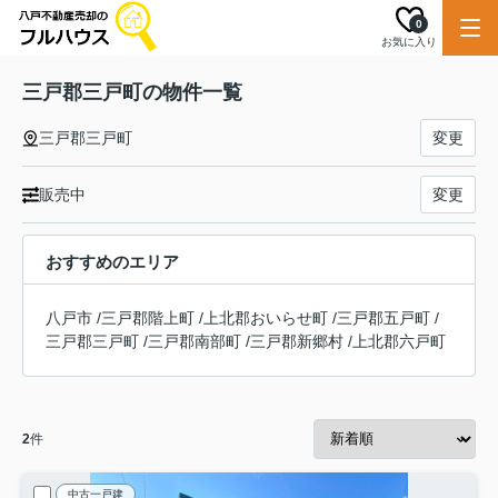
0
お気に入り
三戸郡三戸町の物件一覧
三戸郡三戸町
変更
販売中
変更
おすすめのエリア
八戸市
/
三戸郡階上町
/
上北郡おいらせ町
/
三戸郡五戸町
/
三戸郡三戸町
/
三戸郡南部町
/
三戸郡新郷村
/
上北郡六戸町
2
件
中古一戸建