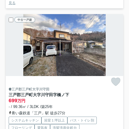
見る
中古一戸建
三戸郡三戸町大字川守田
三戸郡三戸町大字川守田字橋ノ下
699
万円
- / 99.36㎡ / 3LDK /築25年
青い森鉄道「三戸」駅 徒歩27分
システムキッチン
浴室１坪以上
バス・トイレ別
フローリング
電気有
洗髪洗面化粧台