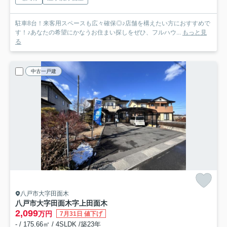
駐車8台！来客用スペースも広々確保◎♪店舗を構えたい方におすすめで
す！♪あなたの希望にかなうお住まい探しをぜひ、フルハウ...
もっと見
る
中古一戸建
八戸市大字田面木
八戸市大字田面木字上田面木
2,099
万円
7月31日 値下げ
- / 175.66㎡ / 4SLDK /築23年