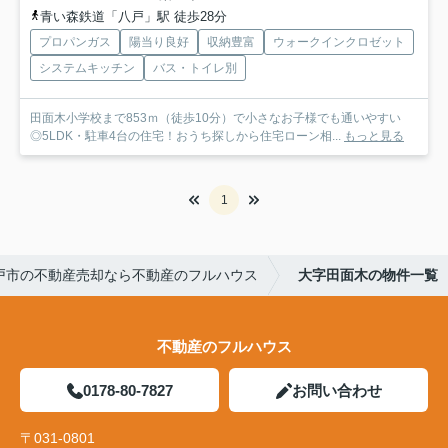
青い森鉄道「八戸」駅 徒歩28分
プロパンガス
陽当り良好
収納豊富
ウォークインクロゼット
システムキッチン
バス・トイレ別
田面木小学校まで853ｍ（徒歩10分）で小さなお子様でも通いやすい
◎5LDK・駐車4台の住宅！おうち探しから住宅ローン相...
もっと見る
1
戸市の不動産売却なら不動産のフルハウス
大字田面木の物件一覧
不動産のフルハウス
0178-80-7827
お問い合わせ
〒031-0801