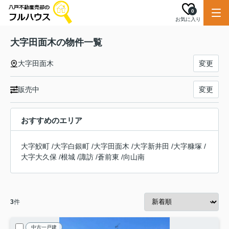
0
お気に入り
大字田面木の物件一覧
大字田面木
変更
販売中
変更
おすすめのエリア
大字鮫町
/
大字白銀町
/
大字田面木
/
大字新井田
/
大字糠塚
/
大字大久保
/
根城
/
諏訪
/
蒼前東
/
向山南
3
件
中古一戸建