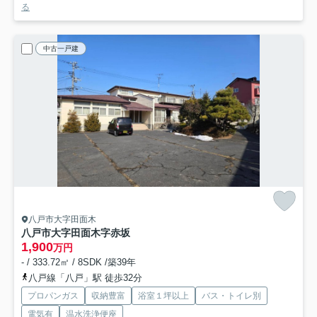
る
中古一戸建
八戸市大字田面木
八戸市大字田面木字赤坂
1,900
万円
- / 333.72㎡ / 8SDK /築39年
八戸線「八戸」駅 徒歩32分
プロパンガス
収納豊富
浴室１坪以上
バス・トイレ別
電気有
温水洗浄便座