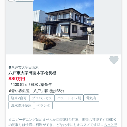
八戸市大字田面木
八戸市大字田面木字松長根
880
万円
- / 130.81㎡ / 6DK /築45年
青い森鉄道「八戸」駅 徒歩38分
駐車2台可
プロパンガス
バス・トイレ別
電気有
温水洗浄便座
ベランダ
ミニガーデニング始めませんか◎現況2台駐車、拡張も可能です◎6DK
の間取りは快適に料理ができ、どなた様にもオススメです◎...
もっと見