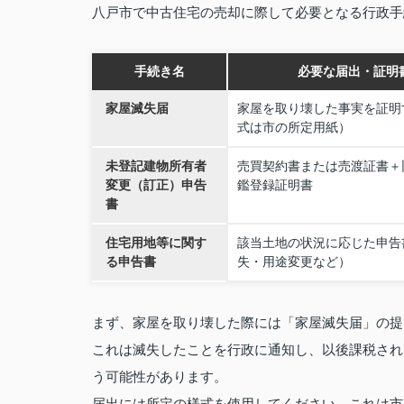
八戸市で中古住宅の売却に際して必要となる行政手
手続き名
必要な届出・証明
家屋滅失届
家屋を取り壊した事実を証明
式は市の所定用紙）
未登記建物所有者
売買契約書または売渡証書＋
変更（訂正）申告
鑑登録証明書
書
住宅用地等に関す
該当土地の状況に応じた申告
る申告書
失・用途変更など）
まず、家屋を取り壊した際には「家屋滅失届」の提
これは滅失したことを行政に通知し、以後課税され
う可能性があります。
届出には所定の様式を使用してください。これは市