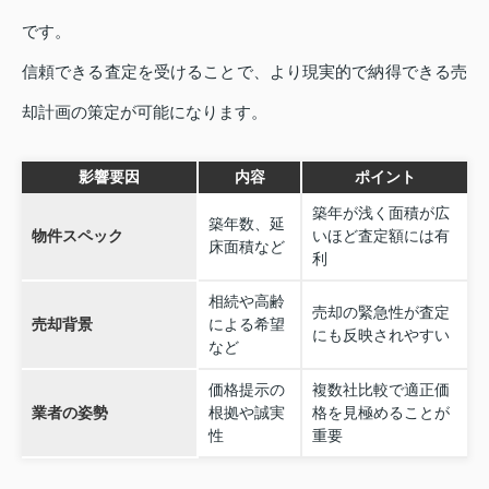
です。
信頼できる査定を受けることで、より現実的で納得できる売
却計画の策定が可能になります。
影響要因
内容
ポイント
築年が浅く面積が広
築年数、延
物件スペック
いほど査定額には有
床面積など
利
相続や高齢
売却の緊急性が査定
売却背景
による希望
にも反映されやすい
など
価格提示の
複数社比較で適正価
業者の姿勢
根拠や誠実
格を見極めることが
性
重要