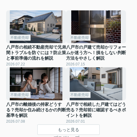
不動産売却
不動産売却
八戸市の相続不動産売却で兄弟
八戸市の戸建て売却かリフォー
間トラブルを防ぐには？防止策
ムか迷う方へ！損をしない判断
と事前準備の流れを解説
方法をやさしく解説
2026.07.22
2026.07.15
不動産売却
不動産売却
八戸市の離婚後の持家どうす
八戸市で相続した戸建てはどう
る？売却か住み続けるかの判断
売る？売却前に確認するべきポ
基準を解説
イントを解説
2026.07.08
2026.07.01
もっと見る