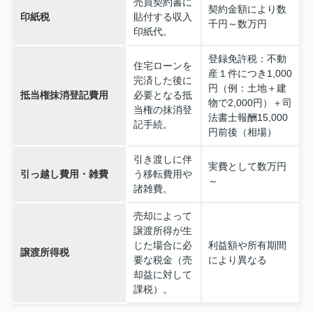
売買契約書に
契約金額により数
印紙税
貼付する収入
千円～数万円
印紙代。
登録免許税：不動
住宅ローンを
産１件につき1,000
完済した後に
円（例：土地＋建
抵当権抹消登記費用
必要となる抵
物で2,000円）＋司
当権の抹消登
法書士報酬15,000
記手続。
円前後（相場）
引き渡しに伴
実費として数万円
引っ越し費用・雑費
う移転費用や
～
諸雑費。
売却によって
譲渡所得が生
じた場合に必
利益額や所有期間
譲渡所得税
要な税金（売
により異なる
却益に対して
課税）。