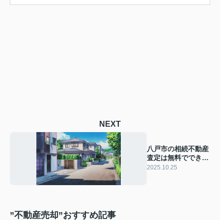
NEXT
八戸市の相続不動産
査定は無料ででき
る？売却前の流れや
2025.10.25
必要書類も紹介
”不動産売却”おすすめ記事