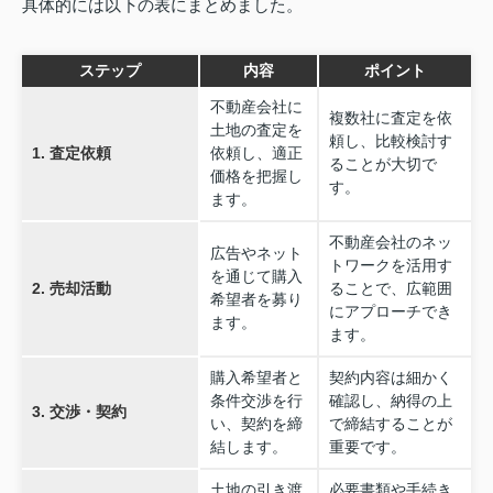
具体的には以下の表にまとめました。
ステップ
内容
ポイント
不動産会社に
複数社に査定を依
土地の査定を
頼し、比較検討す
1. 査定依頼
依頼し、適正
ることが大切で
価格を把握し
す。
ます。
不動産会社のネッ
広告やネット
トワークを活用す
を通じて購入
2. 売却活動
ることで、広範囲
希望者を募り
にアプローチでき
ます。
ます。
購入希望者と
契約内容は細かく
条件交渉を行
確認し、納得の上
3. 交渉・契約
い、契約を締
で締結することが
結します。
重要です。
土地の引き渡
必要書類や手続き