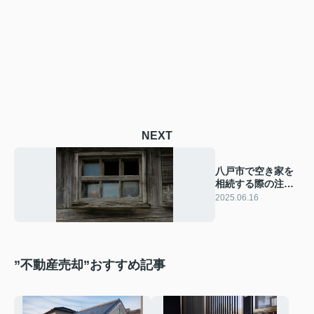
NEXT
八戸市で空き家を
相続する際の注意
点は？手続きや活
2025.06.16
用方法も解説
”不動産売却”おすすめ記事