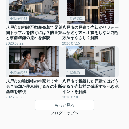
不動産売却
不動産売却
八戸市の相続不動産売却で兄弟
八戸市の戸建て売却かリフォー
間トラブルを防ぐには？防止策
ムか迷う方へ！損をしない判断
と事前準備の流れを解説
方法をやさしく解説
2026.07.22
2026.07.15
不動産売却
不動産売却
八戸市の離婚後の持家どうす
八戸市で相続した戸建てはどう
る？売却か住み続けるかの判断
売る？売却前に確認するべきポ
基準を解説
イントを解説
2026.07.08
2026.07.01
もっと見る
ブログトップへ