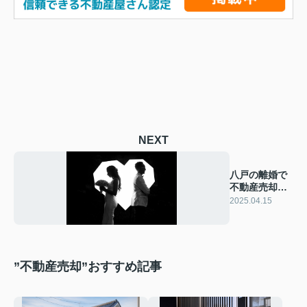
NEXT
八戸の離婚で
不動産売却が
必要？注意点
2025.04.15
を解説
”不動産売却”おすすめ記事