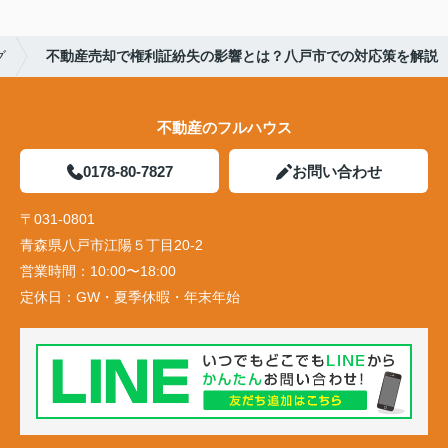
グ
不動産売却で権利証紛失の影響とは？八戸市での対応策を解説
不動産のフルハウス
0178-80-7827
お問い合わせ
〒031-0801
青森県八戸市江陽５丁目20-2
営業時間：
10:00〜18:00
定休日：
GW・夏季休暇・年末年始