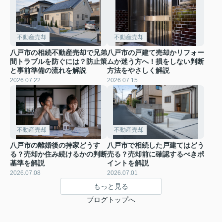
不動産売却
不動産売却
八戸市の相続不動産売却で兄弟
八戸市の戸建て売却かリフォー
間トラブルを防ぐには？防止策
ムか迷う方へ！損をしない判断
と事前準備の流れを解説
方法をやさしく解説
2026.07.22
2026.07.15
不動産売却
不動産売却
八戸市の離婚後の持家どうす
八戸市で相続した戸建てはどう
る？売却か住み続けるかの判断
売る？売却前に確認するべきポ
基準を解説
イントを解説
2026.07.08
2026.07.01
もっと見る
ブログトップへ