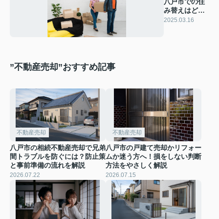
八戸市での住
み替えはどう
する？方法を
2025.03.16
ご紹介
”不動産売却”おすすめ記事
不動産売却
不動産売却
八戸市の相続不動産売却で兄弟
八戸市の戸建て売却かリフォー
間トラブルを防ぐには？防止策
ムか迷う方へ！損をしない判断
と事前準備の流れを解説
方法をやさしく解説
2026.07.22
2026.07.15