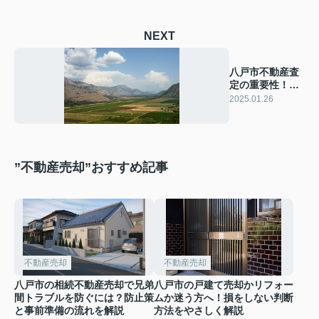
NEXT
八戸市不動産査
定の重要性！土
地売却成功の秘
2025.01.26
訣とは？
”不動産売却”おすすめ記事
不動産売却
不動産売却
八戸市の相続不動産売却で兄弟
八戸市の戸建て売却かリフォー
間トラブルを防ぐには？防止策
ムか迷う方へ！損をしない判断
と事前準備の流れを解説
方法をやさしく解説