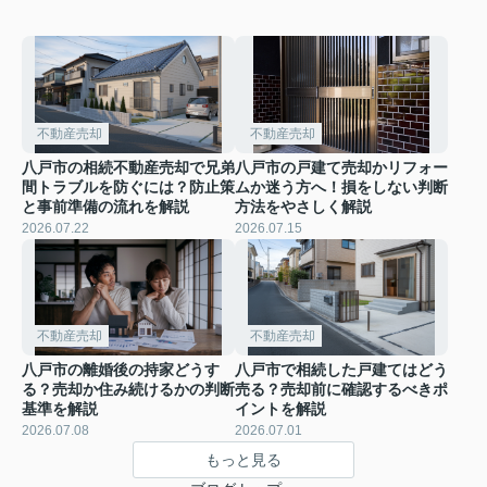
不動産売却
不動産売却
八戸市の相続不動産売却で兄弟
八戸市の戸建て売却かリフォー
間トラブルを防ぐには？防止策
ムか迷う方へ！損をしない判断
と事前準備の流れを解説
方法をやさしく解説
2026.07.22
2026.07.15
不動産売却
不動産売却
八戸市の離婚後の持家どうす
八戸市で相続した戸建てはどう
る？売却か住み続けるかの判断
売る？売却前に確認するべきポ
基準を解説
イントを解説
2026.07.08
2026.07.01
もっと見る