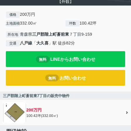
【外観】
200万円
価格
332.00㎡
100.42坪
土地面積
坪数
青森県
三戸郡階上町
蒼前東
７丁目9-159
所在地
八戸線
「
大久喜
」駅 徒歩82分
交通
LINEからお問い合わせ
無料
お問い合わせ
無料
三戸郡階上町蒼前東7丁目の販売中物件
200万円
100.42坪(332.00㎡)