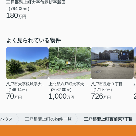
三戸郡階上町大字角柄折字新田
- (794.00㎡)
180
万円
よく見られている物件
八戸市大字根城字大久保
上北郡六戸町大字犬落瀬字下久保
八戸市長者３丁目
- (146.14㎡)
- (2082.00㎡)
- (171.52㎡)
-
70
1,000
726
万円
万円
万円
ハウス
三戸郡階上町の物件一覧
三戸郡階上町蒼前東7丁目