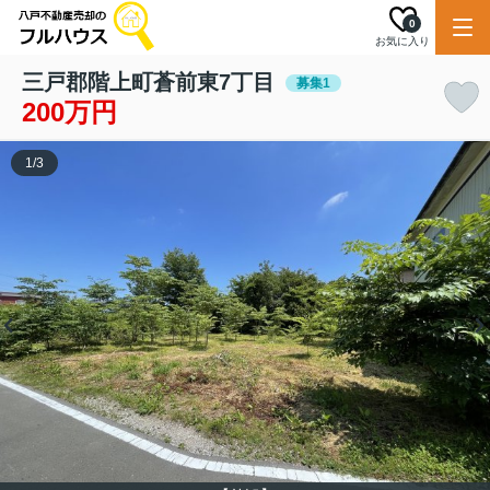
0
お気に入り
三戸郡階上町蒼前東7丁目
募集1
200万円
1
/
3