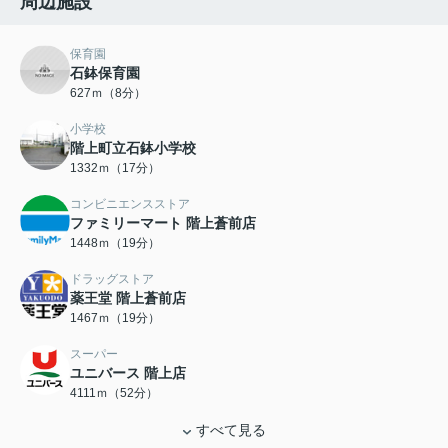
周辺施設
保育園
石鉢保育園
627ｍ（8分）
小学校
階上町立石鉢小学校
1332ｍ（17分）
コンビニエンスストア
ファミリーマート 階上蒼前店
1448ｍ（19分）
ドラッグストア
薬王堂 階上蒼前店
1467ｍ（19分）
スーパー
ユニバース 階上店
4111ｍ（52分）
すべて見る