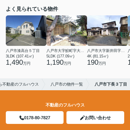
よく見られている物件
八戸市湊高台５丁目
八戸市大字鮫町字大草離
八戸市大字新井田字塩入
3LDK (107.41㎡)
5LDK (177.09㎡)
4K (81.15㎡)
2
1,490
1,190
190
万円
万円
万円
ら不動産のフルハウス
八戸市の物件一覧
八戸市下長３丁目
不動産のフルハウス
0178-80-7827
お問い合わせ