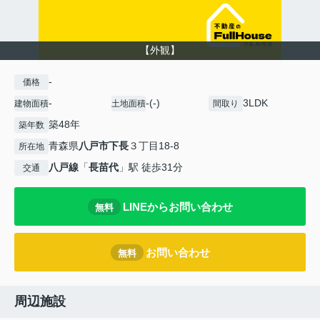
【外観】
-
価格
-
-(-)
3LDK
建物面積
土地面積
間取り
築48年
築年数
青森県
八戸市
下長
３丁目18-8
所在地
八戸線
「
長苗代
」駅 徒歩31分
交通
LINEからお問い合わせ
無料
お問い合わせ
無料
周辺施設