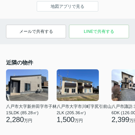
地図アプリで見る
メールで共有する
LINEで共有する
近隣の物件
八戸市大字新井田字市子林
八戸市大字市川町字尻引前山
八戸市諏訪
1SLDK (85.28㎡)
2LK (205.36㎡)
6DK (126.0
2,280
1,500
2,399
万円
万円
万