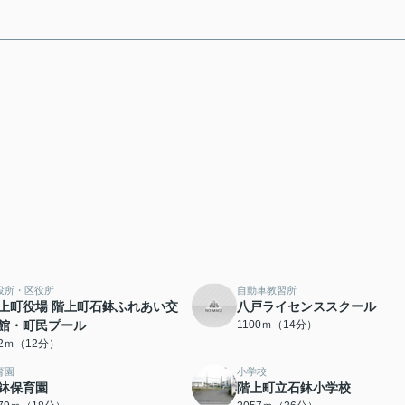
役所・区役所
自動車教習所
上町役場 階上町石鉢ふれあい交
八戸ライセンススクール
館・町民プール
1100ｍ（14分）
02ｍ（12分）
育園
小学校
鉢保育園
階上町立石鉢小学校