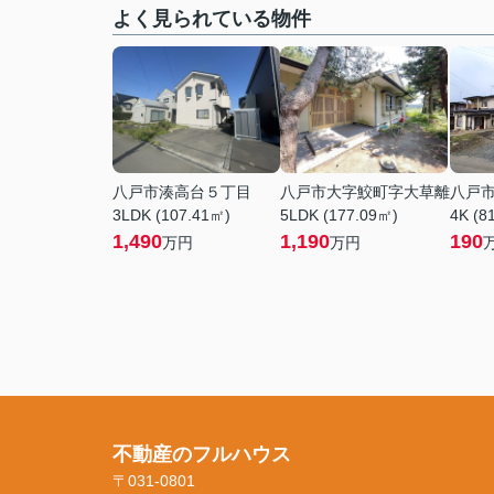
よく見られている物件
八戸市湊高台５丁目
八戸市大字鮫町字大草離
八戸
3LDK (107.41㎡)
5LDK (177.09㎡)
4K (8
1,490
1,190
190
万円
万円
不動産のフルハウス
〒031-0801