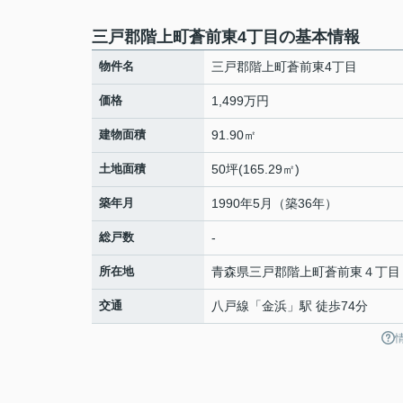
三戸郡階上町蒼前東4丁目の基本情報
物件名
三戸郡階上町蒼前東4丁目
価格
1,499万円
建物面積
91.90㎡
土地面積
50坪(165.29㎡)
築年月
1990年5月（築36年）
総戸数
-
所在地
青森県
三戸郡階上町
蒼前東
４丁目
交通
八戸線
「
金浜
」駅 徒歩74分