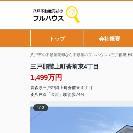
トップ
会社概要
八戸市の不動産売却なら不動産のフルハウス
三戸郡階上
三戸郡階上町蒼前東4丁目
1,499万円
青森県
三戸郡階上町
蒼前東
４丁目
八戸線「金浜」駅徒歩74分
1
/
13