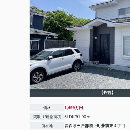
【外観】
1,499万円
価格
3LDK/91.90㎡
間取り/建物面積
青森県
三戸郡階上町
蒼前東
４丁目
所在地