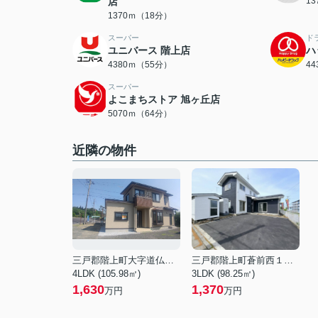
店
1
1370ｍ（18分）
スーパー
ド
ユニバース 階上店
ハ
4380ｍ（55分）
4
スーパー
よこまちストア 旭ヶ丘店
5070ｍ（64分）
近隣の物件
三戸郡階上町大字道仏字下桑木
三戸郡階上町蒼前西１丁目
4LDK (105.98㎡)
3LDK (98.25㎡)
1,630
1,370
万円
万円