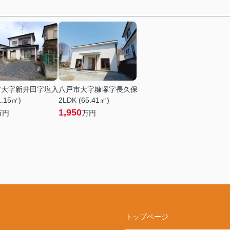
市大字新井田字塩入
八戸市大字糠塚字長久保
1.15㎡)
2LDK (65.41㎡)
1,950
万円
万円
トップページ