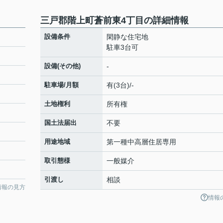
三戸郡階上町蒼前東4丁目の詳細情報
設備条件
閑静な住宅地
駐車3台可
設備(その他)
-
駐車場/月額
有(3台)/-
土地権利
所有権
国土法届出
不要
用途地域
第一種中高層住居専用
取引態様
一般媒介
引渡し
相談
情報の見方
情報