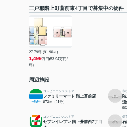
三戸郡階上町蒼前東4丁目で募集中の物件
27.79坪 (91.90㎡)
1,499
万円(53.94万円/
坪)
周辺施設
コンビニエンスストア
市
ファミリーマート 階上蒼前店
階
873ｍ（11分）
流
9
コンビニエンスストア
保
セブンイレブン 階上蒼前西7丁目
石